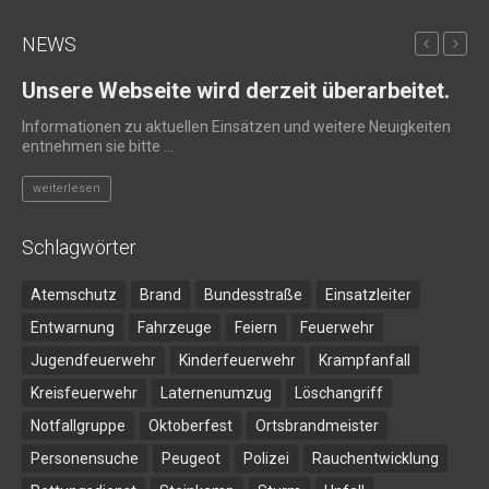
NEWS
Unsere Webseite wird derzeit überarbeitet.
Ne
20
Informationen zu aktuellen Einsätzen und weitere Neuigkeiten
entnehmen sie bitte ...
Plö
Ger
weiterlesen
w
Schlagwörter
Atemschutz
Brand
Bundesstraße
Einsatzleiter
Entwarnung
Fahrzeuge
Feiern
Feuerwehr
Jugendfeuerwehr
Kinderfeuerwehr
Krampfanfall
Kreisfeuerwehr
Laternenumzug
Löschangriff
Notfallgruppe
Oktoberfest
Ortsbrandmeister
Personensuche
Peugeot
Polizei
Rauchentwicklung