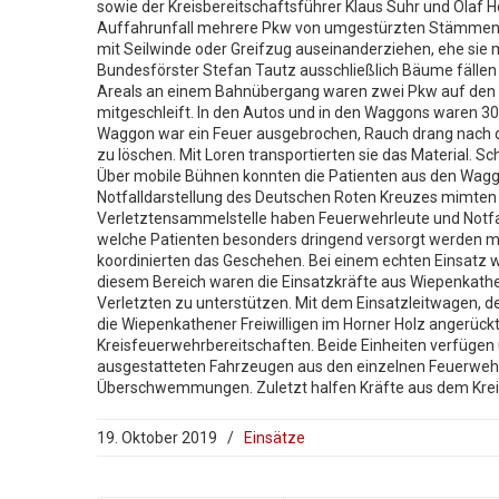
sowie der Kreisbereitschaftsführer Klaus Suhr und Olaf
Auffahrunfall mehrere Pkw von umgestürzten Stämmen e
mit Seilwinde oder Greifzug auseinanderziehen, ehe sie
Bundesförster Stefan Tautz ausschließlich Bäume fällen
Areals an einem Bahnübergang waren zwei Pkw auf den G
mitgeschleift. In den Autos und in den Waggons waren 30
Waggon war ein Feuer ausgebrochen, Rauch drang nach d
zu löschen. Mit Loren transportierten sie das Material. 
Über mobile Bühnen konnten die Patienten aus den Waggo
Notfalldarstellung des Deutschen Roten Kreuzes mimten di
Verletztensammelstelle haben Feuerwehrleute und Notfall
welche Patienten besonders dringend versorgt werden müs
koordinierten das Geschehen. Bei einem echten Einsatz 
diesem Bereich waren die Einsatzkräfte aus Wiepenkathe
Verletzten zu unterstützen. Mit dem Einsatzleitwage
die Wiepenkathener Freiwilligen im Horner Holz angerück
Kreisfeuerwehrbereitschaften. Beide Einheiten verfügen
ausgestatteten Fahrzeugen aus den einzelnen Feuerwehr
Überschwemmungen. Zuletzt halfen Kräfte aus dem Kre
19. Oktober 2019
/
Einsätze