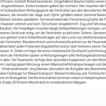
 Hoffmann reichlich Arbeit bescheren. Umgefallene Bäume hatten eine
ingeschlossen. Sechs Insassen galten als vermisst. Hier mussten d
 mit hydraulischem Rettungsgerät die Verletzten aus den demolierten W
 lassen, die ohnehin der Säge zum Opfer gefallen wären, betonte Kas
leisen stecken geblieben. Ein herannahender Personenzug hatte die F
 Insassen verletzt und zum Teil schwer eingeklemmt. Zug und Fahrzeuge
raußen. Die Freiwilligen mussten lange Schlauchleitungen verlegen, 
Schweres Gerät war nötig, um die Verletzten zu befreien. Schere, Spre
ns gehievt und in Schleifkorbtragen auf den Loren zur Verletztensamme
e Verletzten. Blutüberströmt und schreiend brachten sie die Feuerwehr
sanitäter jeden Patienten begutachtet und je nach Schwere seiner Ver
sen. In Zelten erfolgte die erste medizinische Durchsicht und Versorg
wären die Verletzten später in Rettungswagen oder Rettungshubschraube
n aktiv. Die Feuerwehr verfügt über spezielles Equipment, um den Re
n, dem Löschgruppenfahrzeug, einem Mannschaftstransportwagen und 
t. Ortsbrandmeister Jörg Bastian übernahm die Aufgabe des Abschnittsl
 über Fachzüge für Wassertransport, Wasserförderung und Technische H
en im Kreisgebiet. Die Bereitschaften kommen meist im Katastrophenf
is Stade 2018 beim Moorbrand im emsländischen Meppen.