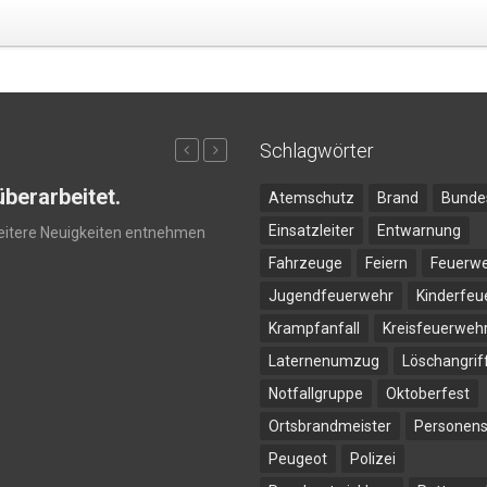
Schlagwörter
berarbeitet.
Neuer Gerätewage
Atemschutz
Brand
Bunde
eingetroffen
Einsatzleiter
Entwarnung
weitere Neuigkeiten entnehmen
Plötzlich ging alles ganz
Fahrzeuge
Feiern
Feuerw
Jugendfeuerwehr
Kinderfeu
weiterlesen
Krampfanfall
Kreisfeuerweh
Laternenumzug
Löschangrif
Notfallgruppe
Oktoberfest
Ortsbrandmeister
Personen
Peugeot
Polizei