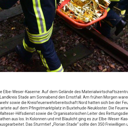
e Elbe-Weser-Kaserne: Auf dem Gelände des Materialwirtschaftszen
Landkreis Stade am Sonnabend den Ernstfall. Am frühen Morgen waren
erwehr sowie die Kreisfeuerwehrbereitschaft Nord hatten sich bei der 
artete auf dem Pfingstmarktplatz in Buxtehude-Neukloster. Die Feuer
Malteser-Hilfsdienst sowie die Organisatorischen Leiter des Rettungs
then aus los. In Kolonnen und mit Blaulicht ging es zur Elbe-Weser-Kas
gearbeitet. Das Sturmtief „Florian Stade“ sollte den 350 Freiwilligen