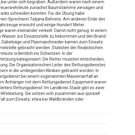
n Lkw unter sich begraben. Außerdem waren nach einem
ie Feuerwehrleute zunächst Baumstämme zersägen und
racks schneiden konnten. Für die Übung habe
ernen-Sprecherin Tatjana Behrens. Am anderen Ende des
ahrzeuge erwischt und einige Hundert Meter
 waren ineinander verkeilt. Damit nicht genug: In einem
um Wasser zur Einsatzstelle zu bekommen und den Brand
izer, Säbelsäge und Plasmaschneider kamen zum Einsatz.
lstelle gebracht werden. Statisten der Realistischen
leute ordentlich ins Schwitzen. In der
letzung kategorisiert. Die Retter mussten entscheiden,
ung. Die Organisatorischen Leiter des Rettungsdienstes
rn in die umliegenden Kliniken gebracht worden. In
ttungsdienst bei einem sogenannten Massenanfall an
dem Anhänger mit dem Rettungsdienst-Equipment waren
eiters Rettungsdienst. Im Landkreis Stade gibt es zwei
ilfeleistung. Sie setzen sich zusammen aus speziell
all zum Einsatz, etwa bei Waldbränden oder