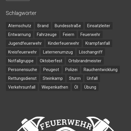
w
Schlagwörter
Atemschutz
Brand
Bundesstraße
Einsatzleiter
Entwarnung
Fahrzeuge
Feiern
Feuerwehr
Jugendfeuerwehr
Kinderfeuerwehr
Krampfanfall
Kreisfeuerwehr
Laternenumzug
Löschangriff
Notfallgruppe
Oktoberfest
Ortsbrandmeister
Personensuche
Peugeot
Polizei
Rauchentwicklung
Rettungsdienst
Steinkamp
Sturm
Unfall
Verkehrsunfall
Wiepenkathen
Öl
Übung