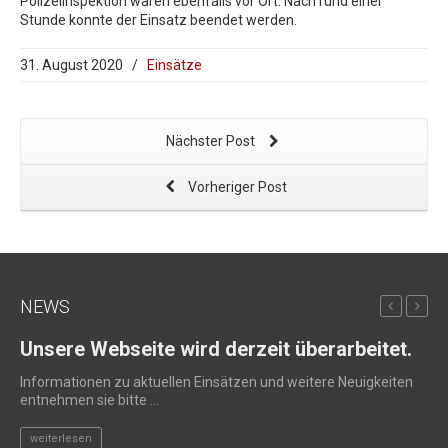
Polizeiinspektion waren ebenfalls vor Ort. Nach rund einer
Stunde konnte der Einsatz beendet werden.
31. August 2020
/
Einsätze
Nächster Post
Vorheriger Post
NEWS
Unsere Webseite wird derzeit überarbeitet.
Ne
20
Informationen zu aktuellen Einsätzen und weitere Neuigkeiten
entnehmen sie bitte ...
Plö
Ger
weiterlesen